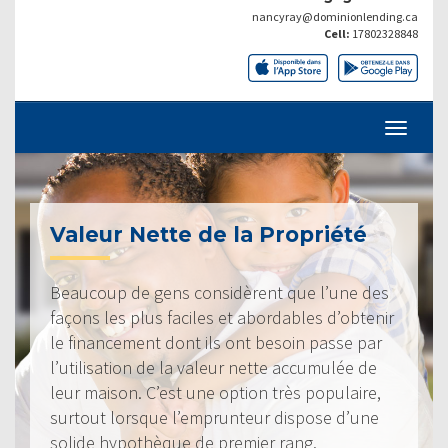
nancyray@dominionlending.ca
Cell:
17802328848
Valeur Nette de la Propriété
Beaucoup de gens considèrent que l’une des
façons les plus faciles et abordables d’obtenir
le financement dont ils ont besoin passe par
l’utilisation de la valeur nette accumulée de
leur maison. C’est une option très populaire,
surtout lorsque l’emprunteur dispose d’une
solide hypothèque de premier rang.